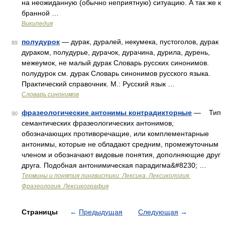
на неожиданную (обычно неприятную) ситуацию. А так же к
бранной …
Википедия
полудурок
— дурак, дуралей, некумека, пустоголов, дурак
89
дураком, полудурье, дурачок, дурачина, дурила, дурень,
межеумок, не малый дурак Словарь русских синонимов.
полудурок см. дурак Словарь синонимов русского языка.
Практический справочник. М.: Русский язык …
Словарь синонимов
фразеологические антонимы контрадикторные
— Тип
90
семантических фразеологических антонимов,
обозначающих противоречащие, или комплементарные
антонимы, которые не обладают средним, промежуточным
членом и обозначают видовые понятия, дополняющие друг
друга. Подобная антонимическая парадигма&#8230; …
Термины и понятия лингвистики: Лексика. Лексикология.
Фразеология. Лексикография
Страницы
←
Предыдущая
Следующая
→