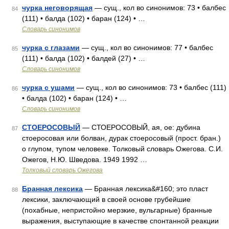
чурка неговорящая
— сущ., кол во синонимов: 73 • балбес
84
(111) • балда (102) • баран (124) • …
Словарь синонимов
чурка с глазами
— сущ., кол во синонимов: 77 • балбес
85
(111) • балда (102) • балдей (27) • …
Словарь синонимов
чурка с ушами
— сущ., кол во синонимов: 73 • балбес (111)
86
• балда (102) • баран (124) • …
Словарь синонимов
СТОЕРОСОВЫЙ
— СТОЕРОСОВЫЙ, ая, ое: дубина
87
стоеросовая или болван, дурак стоеросовый (прост. бран.)
о глупом, тупом человеке. Толковый словарь Ожегова. С.И.
Ожегов, Н.Ю. Шведова. 1949 1992 …
Толковый словарь Ожегова
Бранная лексика
— Бранная лексика&#160; это пласт
88
лексики, заключающий в своей основе грубейшие
(похабные, непристойно мерзкие, вульгарные) бранные
выражения, выступающие в качестве спонтанной реакции