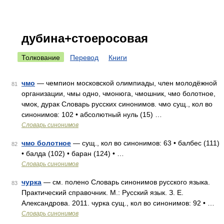
дубина+стоеросовая
Толкование
Перевод
Книги
чмо
— чемпион московской олимпиады, член молодёжной
81
организации, чмы одно, чмонюга, чмошник, чмо болотное,
чмок, дурак Словарь русских синонимов. чмо сущ., кол во
синонимов: 102 • абсолютный нуль (15) …
Словарь синонимов
чмо болотное
— сущ., кол во синонимов: 63 • балбес (111)
82
• балда (102) • баран (124) • …
Словарь синонимов
чурка
— см. полено Словарь синонимов русского языка.
83
Практический справочник. М.: Русский язык. З. Е.
Александрова. 2011. чурка сущ., кол во синонимов: 92 • …
Словарь синонимов